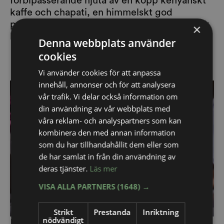
förbipasserande njuta av en kopp kenyanskt
kaffe och chapati, en himmelskt god
pannkaka eller en nygräddad afrikansk munk
×
kallad mandazi.
Denna webbplats använder
cookies
Vi använder cookies för att anpassa
innehåll, annonser och för att analysera
vår trafik. Vi delar också information om
din användning av vår webbplats med
våra reklam- och analyspartners som kan
kombinera den med annan information
som du har tillhandahållit dem eller som
de har samlat in från din användning av
deras tjänster.
Läs mer
VISA ALLA PARTNERS
(1648) →
Strikt
Prestanda
Inriktning
Foto:
Frida Ström
nödvändigt